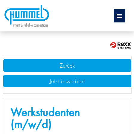
Deutsch
STELLENANGEBOTE
Zurück
AUSBILDUNG
Jetzt bewerben!
BENEFITS
WEITERBILDUNG
Werkstudenten
FAQ
(m/w/d)